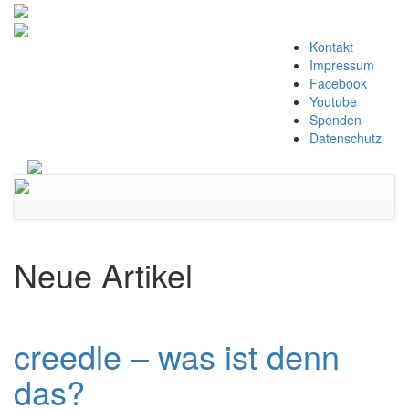
Zum
Kontakt
Inhalt
Impressum
springen
Facebook
Youtube
Spenden
Datenschutz
Navigation
umschalten
Neue Artikel
creedle – was ist denn
das?