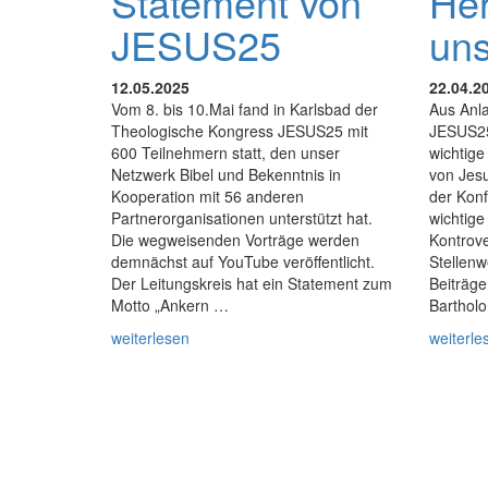
Statement von
He
JESUS25
uns
12.05.2025
22.04.2
Vom 8. bis 10.Mai fand in Karlsbad der
Aus Anl
Theologische Kongress JESUS25 mit
JESUS25
600 Teilnehmern statt, den unser
wichtig
Netzwerk Bibel und Bekenntnis in
von Jesu
Kooperation mit 56 anderen
der Kon
Partnerorganisationen unterstützt hat.
wichtige
Die wegweisenden Vorträge werden
Kontrov
demnächst auf YouTube veröffentlicht.
Stellenw
Der Leitungskreis hat ein Statement zum
Beiträge
Motto „Ankern …
Bartholo
weiterlesen
weiterle