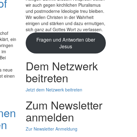
of
wir auch gegen kirchlichen Plura­lismus
und post­moderne Ideologie treu bleiben.
Wir wollen Christen in der Wahrheit
einigen und stärken und dazu ermutigen,
sich ganz auf Gottes Wort zu verlassen.
chof
lärt, ein
Fragen und Antworten über
bringen
Jesus
 im
Bei
Dem Netzwerk
as neue
beitreten
et einen
Jetzt dem Netzwerk beitreten
Zum Newsletter
nen
anmelden
en
Zur Newsletter Anmeldung