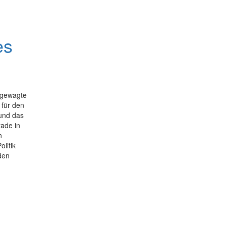
es
 gewagte
 für den
 und das
ade in
n
litik
 den