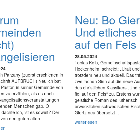
rum
Neu: Bo Gier
meinden
Und etliches 
cht)
auf den Fels
ngelisieren
28.05.2024
Tobias Kolb, Gemeinschaftspasto
024
Hockenheim, schreibt: „Uralt und
ch Parzany (zuerst erschienen in
trotzdem neu und aktuell. Das trif
tschrift AUFBRUCH) Neulich bat
zweifachen Sinn auf die neue A
 Pastor, in seiner Gemeinde von
des christlichen Klassikers „Und 
en zu erzählen, als es noch
fiel auf den Fels“ zu. Erstens wu
vangelisationsveranstaltungen
geistliche Roman des lutherisch
senden Menschen gab. O
erwecklichen schwedischen Bisc
 dachte ich, ist es soweit? Der
Giertz neu übersetzt …
 von den guten alten …
weiterlesen
sen