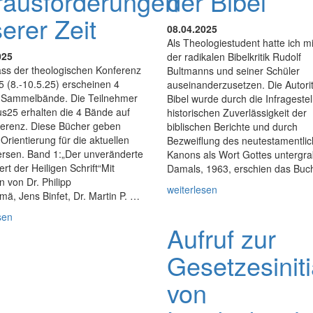
rausforderungen
der Bibel
erer Zeit
08.04.2025
Als Theologiestudent hatte ich m
025
der radikalen Bibelkritik Rudolf
ass der theologischen Konferenz
Bultmanns und seiner Schüler
 (8.-10.5.25) erscheinen 4
auseinanderzusetzen. Die Autorit
e Sammelbände. Die Teilnehmer
Bibel wurde durch die Infrageste
s25 erhalten die 4 Bände auf
historischen Zuverlässigkeit der
ferenz. Diese Bücher geben
biblischen Berichte und durch
 Orientierung für die aktuellen
Bezweiflung des neutestamentli
ersen. Band 1:„Der unveränderte
Kanons als Wort Gottes untergra
ert der Heiligen Schrift“Mit
Damals, 1963, erschien das Bu
n von Dr. Philipp
weiterlesen
mä, Jens Binfet, Dr. Martin P. …
sen
Aufruf zur
Gesetzesiniti
von