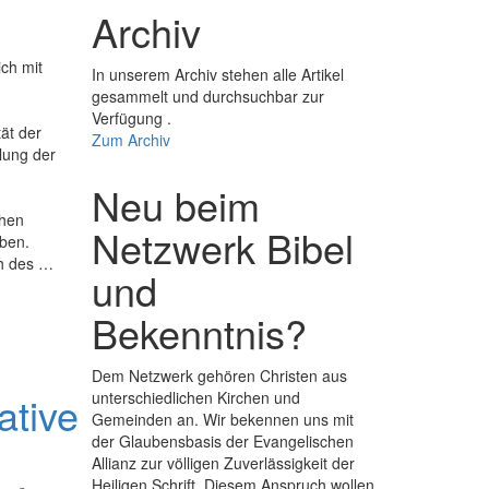
Archiv
ich mit
In unserem Archiv stehen alle Artikel
gesammelt und durchsuchbar zur
Verfügung .
ät der
Zum Archiv
llung der
Neu beim
chen
Netzwerk Bibel
ben.
ch des …
und
Bekenntnis?
Dem Netzwerk gehören Christen aus
ative
unterschiedlichen Kirchen und
Gemeinden an. Wir bekennen uns mit
der Glaubens­basis der Evange­lischen
Allianz zur völligen Zuver­lässigkeit der
Heiligen Schrift. Diesem Anspruch wollen