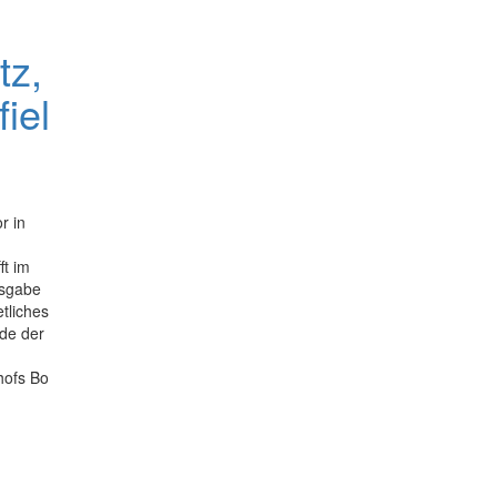
tz,
fiel
r in
ft im
usgabe
etliches
rde der
hofs Bo