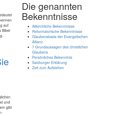
Die genannten
Bekenntnisse
bedeutet
ekennen
ag auf
Altkirchliche Bekenntnisse
 Bibel
Reformatorische Bekenntnisse
g.
Glaubensbasis der Evangelischen
Allianz
7 Grundaussagen des christlichen
Glaubens
ie
Persönliches Bekenntnis
Salzburger Erklärung
Zeit zum Aufstehen
glichen
el und
em gibt
n