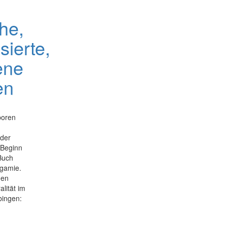
he,
sierte,
ene
en
boren
 der
 Beginn
Buch
Agamie.
men
alität im
bingen: