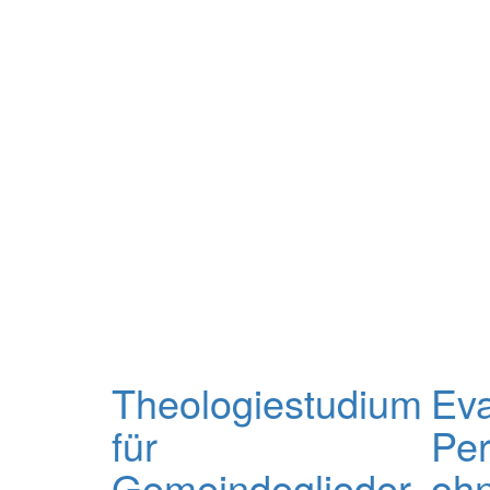
Theologiestudium
Eva
für
Per
Gemeindeglieder
oh