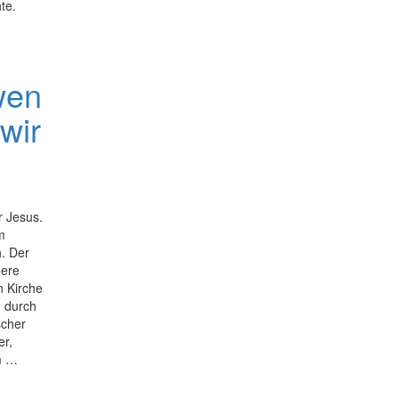
te.
wen
 wir
r Jesus.
m
. Der
here
n Kirche
n durch
scher
er,
m …