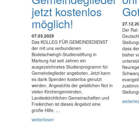
jetzt kostenlos
Got
möglich!
27.12.2
Der Rat 
07.03.2025
Deutschl
Das KOLLEG FÜR GEMEINDEDIENST
Stellun
der mit uns verbundenen
dass de
Bodelschwingh-Studienstiftung in
bisher 
Marburg hat seit Jahren ein
unterstü
ausgezeichnetes Studienprogramm für
Neurege
Gemeindeglieder angeboten. Jetzt kann
Schwang
es dank Spenden kostenlos genutzt
evangel
werden. Angesichts der geistlichen Not in
zustimm
vielen Kirchengemeinden,
Stellung
Landeskirchlichen Gemeinschaften und
weiterle
Freikirchen ist dieses Angebot eine
große Hilfe. …
weiterlesen