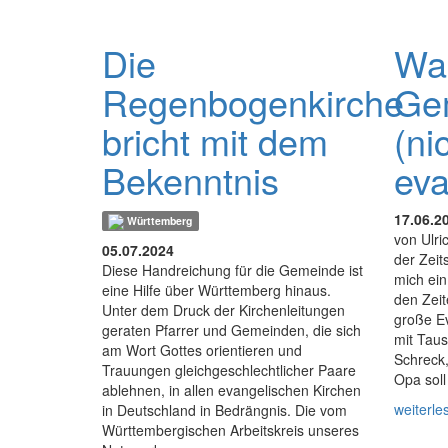
Die
Wa
Regenbogenkirche
Ge
bricht mit dem
(ni
Bekenntnis
eva
17.06.2
Württemberg
von Ulri
05.07.2024
der Zei
Diese Handreichung für die Gemeinde ist
mich ein
eine Hilfe über Württemberg hinaus.
den Zeit
Unter dem Druck der Kirchenleitungen
große E
geraten Pfarrer und Gemeinden, die sich
mit Tau
am Wort Gottes orientieren und
Schreck,
Trauungen gleichgeschlechtlicher Paare
Opa soll
ablehnen, in allen evangelischen Kirchen
weiterle
in Deutschland in Bedrängnis. Die vom
Württembergischen Arbeitskreis unseres