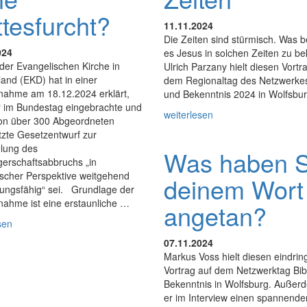
tesfurcht?
11.11.2024
Die Zeiten sind stürmisch. Was 
024
es Jesus in solchen Zeiten zu b
der Evangelischen Kirche in
Ulrich Parzany hielt diesen Vortr
and (EKD) hat in einer
dem Regionaltag des Netzwerkes
gnahme am 18.12.2024 erklärt,
und Bekenntnis 2024 in Wolfsbur
r im Bundestag eingebrachte und
weiterlesen
von über 300 Abgeordneten
tzte Gesetzentwurf zur
lung des
Was haben S
erschaftsabbruchs „in
ischer Perspektive weitgehend
deinem Wort
ungsfähig“ sei. Grundlage der
nahme ist eine erstaunliche …
angetan?
sen
07.11.2024
Markus Voss hielt diesen eindrin
Vortrag auf dem Netzwerktag Bib
Bekenntnis in Wolfsburg. Außerd
er im Interview einen spannende