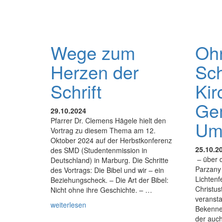
Wege zum
Oh
Herzen der
Sch
Schrift
Kir
Ge
29.10.2024
Pfarrer Dr. Clemens Hägele hielt den
Um
Vortrag zu diesem Thema am 12.
Oktober 2024 auf der Herbstkonferenz
25.10.2
des SMD (Studentenmission in
– über 
Deutschland) in Marburg. Die Schritte
Parzany 
des Vortrags: Die Bibel und wir – ein
Lichtenf
Beziehungscheck. – Die Art der Bibel:
Christu
Nicht ohne ihre Geschichte. – …
veransta
weiterlesen
Bekenne
der auc