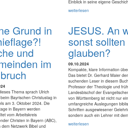
Einblick in seine eigene Geschich
weiterlesen
ne Grund in
JESUS. An 
ieflage?!
sonst sollten
che und
glauben?
meinden im
09.10.2024
Kompakte, klare Information übe
bruch
Das bietet Dr. Gerhard Maier de
suchenden Leser in diesem Buch
024
Professor der Theologie und frü
dieses Thema sprach Ulrich
Landesbischof der Evangelische
beim Bayrischen Christustag in
von Württemberg ist nicht nur ei
els am 3. Oktober 2024. Die
umfangreiche Auslegungen bibli
stage in Bayern werden
Schriften ausgewiesener Gelehrt
ltet vom Arbeitskreis
sondern auch ein Lehrer mit de
nder Christen in Bayern (ABC),
weiterlesen
h dem Netzwerk Bibel und