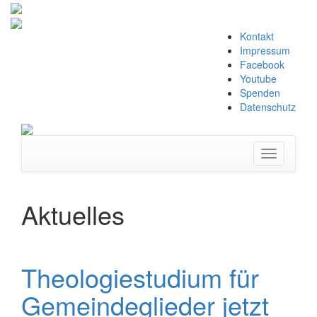
Zum
Kontakt
Inhalt
Impressum
springen
Facebook
Youtube
Spenden
Datenschutz
Navigation
umschalte
Aktuelles
Theologiestudium für
Gemeindeglieder jetzt