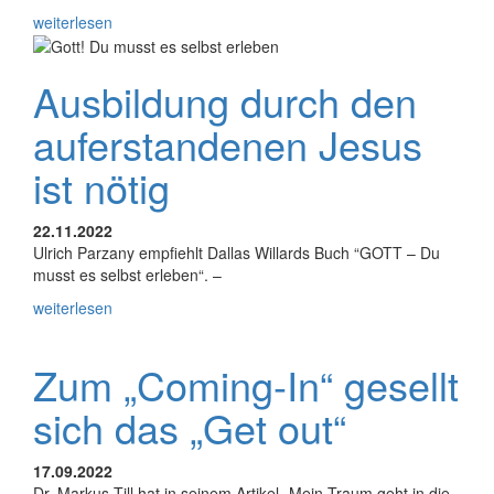
weiterlesen
Ausbildung durch den
auferstandenen Jesus
ist nötig
22.11.2022
Ulrich Parzany empfiehlt Dallas Willards Buch “GOTT – Du
musst es selbst erleben“. –
weiterlesen
Zum „Coming-In“ gesellt
sich das „Get out“
17.09.2022
Dr. Markus Till hat in seinem Artikel „Mein Traum geht in die