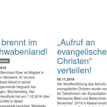
 brennt im
„Aufruf an
hwabenland!
evangelische
Christen“
ngnahme
verteilen!
2018
 Bernhard Elser ist Mitglied in
m Netzwerk. Er tut eine
05.11.2018
are Arbeit in seiner
Die Veröffentlichung des Aufrufs
ngemeinde Hegnach bei
evangelische Christen wurde vo
ngen, Württemberg. Der
83 Teilnehmern der Konsultation
hlandfunk hat am 7.12.2018 über
Netzwerks Bibel und Bekenntnis
onflikt in dieser
November 2018 in Kassel einst
gemeinde berichtet. Mitglieder