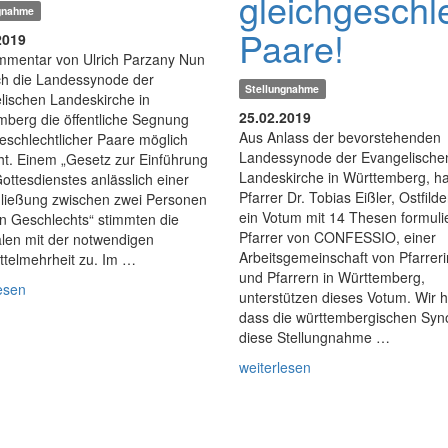
gleichgeschl
ngnahme
Paare!
2019
mmentar von Ulrich Parzany Nun
ch die Landessynode der
Stellungnahme
lischen Landeskirche in
25.02.2019
mberg die öffentliche Segnung
Aus Anlass der bevorstehenden
eschlechtlicher Paare möglich
Landessynode der Evangelische
t. Einem „Gesetz zur Einführung
Landeskirche in Württemberg, ha
ottesdienstes anlässlich einer
Pfarrer Dr. Tobias Eißler, Ostfilde
ließung zwischen zwei Personen
ein Votum mit 14 Thesen formulie
en Geschlechts“ stimmten die
Pfarrer von CONFESSIO, einer
len mit der notwendigen
Arbeitsgemeinschaft von Pfarrer
ttelmehrheit zu. Im …
und Pfarrern in Württemberg,
esen
unterstützen dieses Votum. Wir h
dass die württembergischen Syn
diese Stellungnahme …
weiterlesen