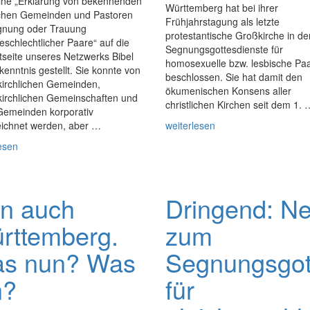
ine „Erklärung von bekennenden
Württemberg hat bei ihrer
lichen Gemeinden und Pastoren
Frühjahrstagung als letzte
gnung oder Trauung
protestantische Großkirche in d
eschlechtlicher Paare“ auf die
Segnungsgottesdienste für
tseite unseres Netzwerks Bibel
homosexuelle bzw. lesbische Pa
enntnis gestellt. Sie konnte von
beschlossen. Sie hat damit den
kirchlichen Gemeinden,
ökumenischen Konsens aller
kirchlichen Gemeinschaften und
christlichen Kirchen seit dem 1. 
 Gemeinden korporativ
eichnet werden, aber …
weiterlesen
esen
n auch
Dringend: Ne
rttemberg.
zum
s nun? Was
Segnungsgot
n?
für