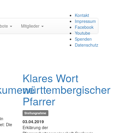
Zum
Kontakt
Inhalt
Impressum
bote
Mitglieder
springen
Facebook
Youtube
Spenden
Datenschutz
Klares Wort
ökumene
württembergischer
Pfarrer
Stellungnahme
in
03.04.2019
et: Die
Erklärung der