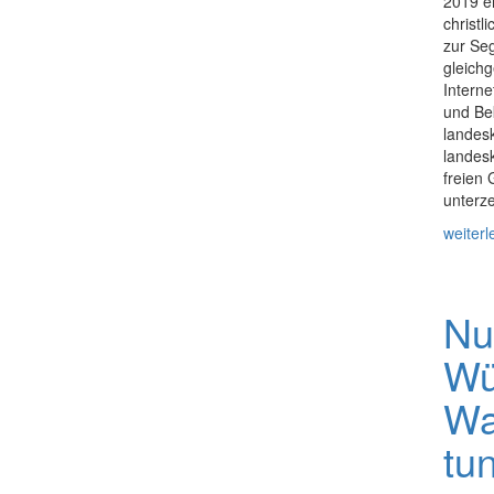
2019 e
christ
zur Se
gleichg
Interne
und Bek
landes
landes
freien
unterz
weiterl
Nu
Wü
Wa
tu