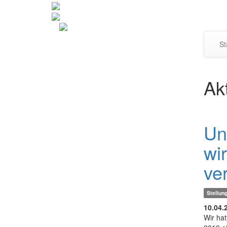
St
Ak
Unt
wir
ver
Stellu
10.04.
Wir ha