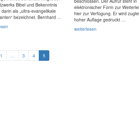
beschlossen. Der Aufruf steht in
tzwerks Bibel und Bekenntnis
elektronischer Form zur Weiterle
darin als „ultra-evangelikale
hier zur Verfügung. Er wird zugle
tanten“ bezeichnet. Bernhard …
hoher Auflage gedruckt …
esen
weiterlesen
1
…
3
4
5