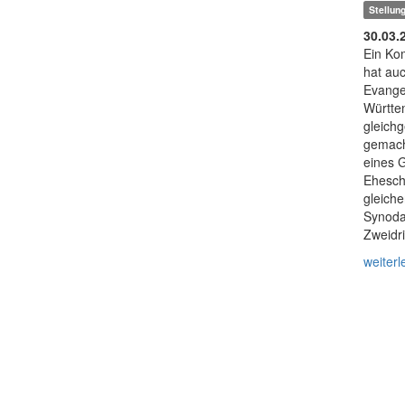
Stellu
30.03.
Ein Ko
hat au
Evange
Württe
gleichg
gemach
eines G
Ehesch
gleich
Synoda
Zweidri
weiterl