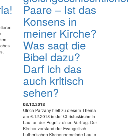
ia!
Paare – Ist das
Konsens in
tieren
meiner Kirche?
n
aden
Was sagt die
rohes
st
Bibel dazu?
Darf ich das
auch kritisch
sehen?
08.12.2018
Ulrich Parzany hielt zu diesem Thema
am 6.12.2018 in der Christuskirche in
Lauf an der Pegnitz einen Vortrag. Der
Kirchenvorstand der Evangelisch-
Lutherischen Kirchengemeinde Lauf a.