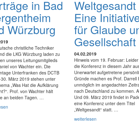
rträge in Bad
Weltgesandt
rgentheim
Eine Initiativ
d Würzburg
für Glaube u
Gesellschaft
2019
tsche christliche Techniker
04.02.2019
nd die LKG Würzburg laden zu
Hinweis vom 19. Februar: Leider f
gen unseres Leitungsmitglieds
die Konferenz in diesem Jahr au
aniel von Wachter ein. Die
Unerwartet aufgetretene persönl
tage Unterfranken des DCTB
Gründe machen es Prof. Darrell
-30. März 2019 stehen unter
unmöglich im angedachten Zeit
ema „Was Hat die Aufklärung
nach Deutschland zu kommen. A
t?“. Prof. von Wachter hält
Und 09. März 2019 findet in Pad
ge an beiden Tagen. …
eine Konferenz unter dem Titel
esen
„Weltgesandt“ statt. …
weiterlesen