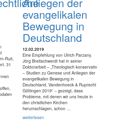
echtliche
Anliegen der
evangelikalen
Bewegung in
Deutschland
n
12.02.2019
t
Eine Empfehlung von Ulrich Parzany.
rn-Ruit,
Jörg Breitschwerdt hat in seiner
rt. 31
Doktorarbeit – „Theologisch konservativ
– Studien zu Genese und Anliegen der
innen
evangelikalen Bewegung in
Deutschland, Vandenhoeck & Ruprecht
offen,
Göttingen 2019“ – gezeigt, dass
odalen
Probleme, mit denen wir uns heute in
den christlichen Kirchen
herumschlagen, schon …
weiterlesen