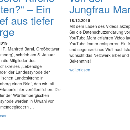
lten?“ – Ein
Jungfrau Mar
ef aus tiefer
18.12.2018
Mit dem Laden des Videos akzep
rge
Sie die Datenschutzerklärung vo
YouTube.Mehr erfahren Video l
2019
YouTube immer entsperren Ein f
 i.R. Manfred Baral, Großbottwar
und segensreiches Weihnachtsfe
emberg), schrieb am 5. Januar
wünscht das Netzwerk Bibel und
 die Mitglieder des
Bekenntnis!
chskreises „Lebendige
weiterlesen
de“ der Landessynode der
lischen Landeskirche in
berg einen Brief, den wir mit
Erlaubnis hier veröffentlichen. Die
eder der Württembergischen
synode werden in Urwahl von
meindegliedern …
esen