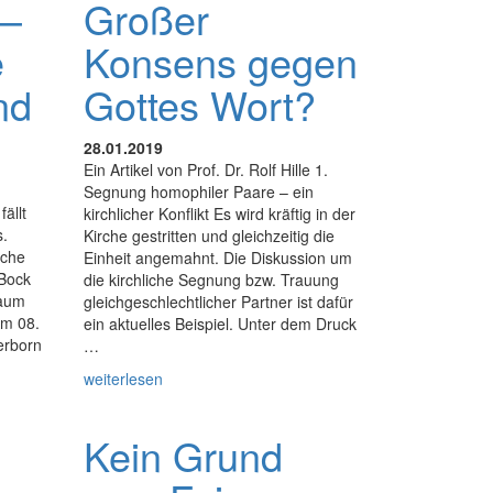
 –
Großer
e
Konsens gegen
nd
Gottes Wort?
28.01.2019
Ein Artikel von Prof. Dr. Rolf Hille 1.
Segnung homophiler Paare – ein
ällt
kirchlicher Konflikt Es wird kräftig in der
s.
Kirche gestritten und gleichzeitig die
iche
Einheit angemahnt. Die Diskussion um
 Bock
die kirchliche Segnung bzw. Trauung
raum
gleichgeschlechtlicher Partner ist dafür
m 08.
ein aktuelles Beispiel. Unter dem Druck
erborn
…
weiterlesen
Kein Grund