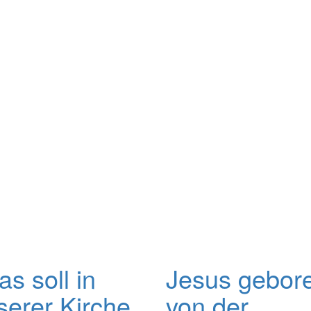
s soll in
Jesus gebor
serer Kirche
von der