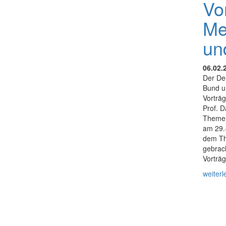
Vo
Me
un
06.02.
Der Deu
Bund u
Vorträ
Prof. D
Themen
am 29.
dem Th
gebrach
Vorträ
weiterl