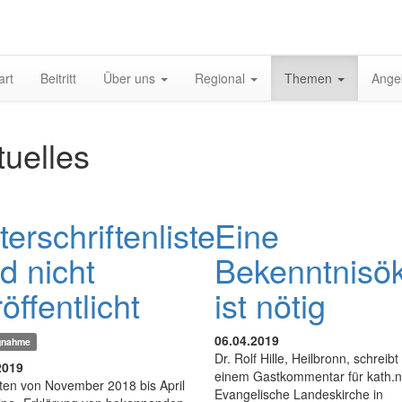
art
Beitritt
Über uns
Regional
Themen
Ange
tuelles
erschriftenliste
Eine
d nicht
Bekenntnis
öffentlicht
ist nötig
06.04.2019
ngnahme
Dr. Rolf Hille, Heilbronn, schreibt 
2019
einem Gastkommentar für kath.n
tten von November 2018 bis April
Evangelische Landeskirche in