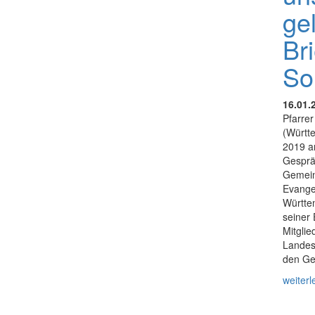
ge
Bri
So
16.01.
Pfarrer
(Württ
2019 an
Gesprä
Gemein
Evange
Württem
seiner 
Mitgli
Landes
den Ge
weiterl