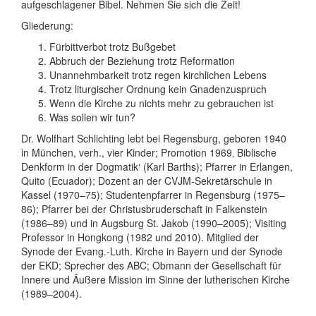
aufgeschlagener Bibel. Nehmen Sie sich die Zeit!
Gliederung:
Fürbittverbot trotz Bußgebet
Abbruch der Beziehung trotz Reformation
Unannehmbarkeit trotz regen kirchlichen Lebens
Trotz liturgischer Ordnung kein Gnadenzuspruch
Wenn die Kirche zu nichts mehr zu gebrauchen ist
Was sollen wir tun?
Dr. Wolfhart Schlichting lebt bei Regensburg, geboren 1940
in München, verh., vier Kinder; Promotion 1969‚ Biblische
Denkform in der Dogmatik‘ (Karl Barths); Pfarrer in Erlangen,
Quito (Ecuador); Dozent an der CVJM-Sekretärschule in
Kassel (1970–75); Studentenpfarrer in Regensburg (1975–
86); Pfarrer bei der Christusbruderschaft in Falkenstein
(1986–89) und in Augsburg St. Jakob (1990–2005); Visiting
Professor in Hongkong (1982 und 2010). Mitglied der
Synode der Evang.-Luth. Kirche in Bayern und der Synode
der EKD; Sprecher des ABC; Obmann der Gesellschaft für
Innere und Äußere Mission im Sinne der lutherischen Kirche
(1989–2004).