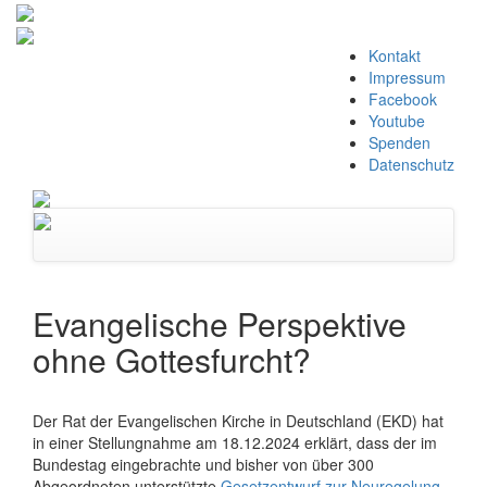
Zum
Kontakt
Inhalt
Impressum
springen
Facebook
Youtube
Spenden
Datenschutz
Navigation
umschalten
Evangelische Perspektive
ohne Gottesfurcht?
Der Rat der Evangelischen Kirche in Deutschland (EKD) hat
in einer Stellungnahme am 18.12.2024 erklärt, dass der im
Bundestag eingebrachte und bisher von über 300
Abgeordneten unterstützte
Gesetzentwurf zur Neuregelung