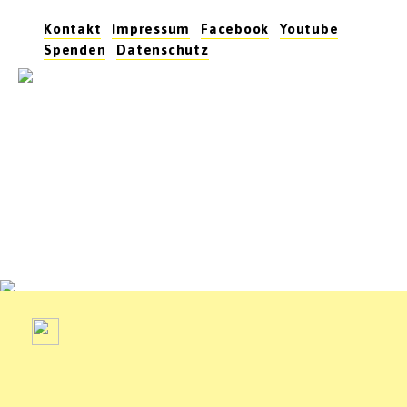
Zum
Kontakt
Impressum
Facebook
Youtube
Inhalt
Spenden
Datenschutz
springen
Navigation
umschalten