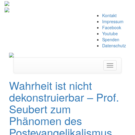
Zum
Kontakt
Inhalt
Impressum
springen
Facebook
Youtube
Spenden
Datenschutz
Navigation
umschalten
Wahrheit ist nicht
dekonstruierbar – Prof.
Seubert zum
Phänomen des
Postevangelikalismus