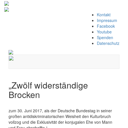
Zum
Kontakt
Inhalt
Impressum
springen
Facebook
Youtube
Spenden
Datenschutz
Navigation
umschalten
„Zwölf widerständige
Brocken
zum 30. Juni 2017, als der Deutsche Bundestag in seiner
großen antidiskriminatorischen Weisheit den Kulturbruch
vollzog und die Exklusivität der konjugalen Ehe von Mann
und Frau abschaffte.“