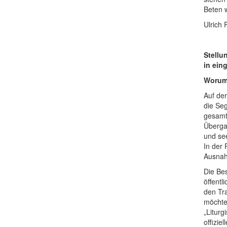
Beten w
Ulrich
Stellu
in ein
Worum
Auf de
die Seg
gesamt
Übergan
und see
In der 
Ausnah
Die Be
öffent
den Tr
möchten
„Litur
offizie