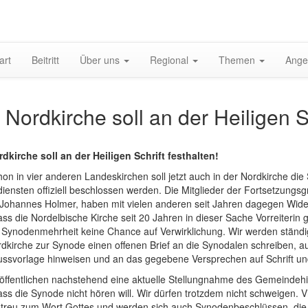
gation
art
Beitritt
Über uns
Regional
Themen
Ange
halten
 Nordkirche soll an der Heiligen Sc
rdkirche soll an der Heiligen Schrift festhalten!
on in vier anderen Landeskirchen soll jetzt auch in der Nordkirche die
iensten offiziell beschlossen werden. Die Mitglieder der Fortsetzung
 Johannes Holmer, haben mit vielen anderen seit Jahren dagegen Wider
 dass die Nordelbische Kirche seit 20 Jahren in dieser Sache Vorreit
r Synodenmehrheit keine Chance auf Verwirklichung. Wir werden ständig
dkirche zur Synode einen offenen Brief an die Synodalen schreiben, auf
ussvorlage hinweisen und an das gegebene Versprechen auf Schrift un
röffentlichen nachstehend eine aktuelle Stellungnahme des Gemeindeh
ass die Synode nicht hören will. Wir dürfen trotzdem nicht schweigen.
 treu zum Wort Gottes und werden sich auch Synodenbeschlüssen, die g