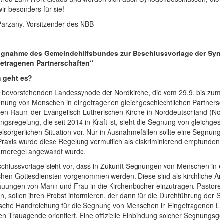
ir besonders für sie!
 Parzany, Vorsitzender des NBB
ngnahme des Gemeindehilfsbundes zur Beschlussvorlage der Sy
getragenen Partnerschaften“
 geht es?
r bevorstehenden Landessynode der Nordkirche, die vom 29.9. bis zum
nung von Menschen in eingetragenen gleichgeschlechtlichen Partnersch
en Raum der Evangelisch-Lutherischen Kirche in Norddeutschland (Nor
gsregelung, die seit 2014 in Kraft ist, sieht die Segnung von gleichge
lsorgerlichen Situation vor. Nur in Ausnahmefällen sollte eine Segnu
Praxis wurde diese Regelung vermutlich als diskriminierend empfunden,
meregel angewandt wurde.
schlussvorlage sieht vor, dass in Zukunft Segnungen von Menschen in 
lichen Gottesdiensten vorgenommen werden. Diese sind als kirchlich
auungen von Mann und Frau in die Kirchenbücher einzutragen. Pastore
, sollen ihren Probst informieren, der dann für die Durchführung der 
gische Handreichung für die Segnung von Menschen in Eingetragenen Le
llen Trauagende orientiert. Eine offizielle Einbindung solcher Segnungs