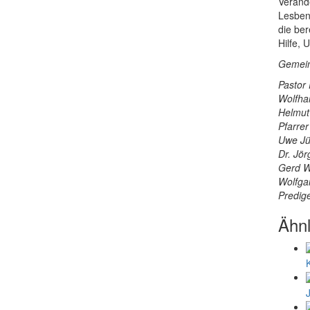
Verände
Lesben
die ber
Hilfe,
Gemein
Pastor 
Wolfhar
Helmut
Pfarrer
Uwe Jü
Dr. Jör
Gerd W
Wolfga
Predig
Ähnl