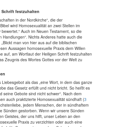
Schrift festzuhalten
haften in der Nordkirche“, die der
n Bibel wird Homosexualität an zwei Stellen im
v bewertet.“ Auch im Neuen Testament, so die
en Handlungen“. Nichts Anderes hatte auch die
 „Blickt man von hier aus auf die biblischen
esen Aussagen homosexuelle Praxis dem Willen
 auf, am Wortlaut der Heiligen Schrift festzuhalten
das Zeugnis des Wortes Gottes vor der Welt zu
den
s Liebesgebot als das „eine Wort, in dem das ganze
be das Gesetz erfüllt und nicht bricht. So heißt es
und seine Gebote sind nicht schwer“. Nach dem
sen auch praktizierte Homosexualität sündhaft (
3
 Nächstenliebe, jedem Menschen, der in sündhaftem
sere Sünden gestorben. Wenn wir unsere Sünden
 Geistes, der uns hilft, unser Leben an den
sexuelle Praxis zu verzichten oder auch eine