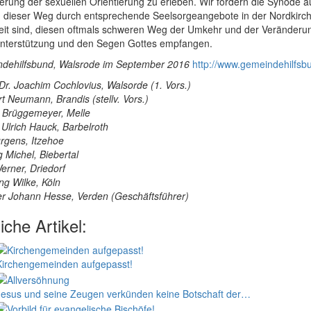
rung der sexuellen Orientierung zu erleben. Wir fordern die Synode a
 dieser Weg durch entsprechende Seelsorgeangebote in der Nordkirch
eit sind, diesen oftmals schweren Weg der Umkehr und der Veränderung
 Unterstützung und den Segen Gottes empfangen.
dehilfsbund, Walsrode im September 2016
http://www.gemeindehilfsb
Dr. Joachim Cochlovius, Walsorde (1. Vors.)
t Neumann, Brandis (stellv. Vors.)
 Brüggemeyer, Melle
 Ulrich Hauck, Barbelroth
rgens, Itzehoe
g Michel, Biebertal
erner, Driedorf
ng Wilke, Köln
er Johann Hesse, Verden (Geschäftsführer)
iche Artikel:
Kirchengemeinden aufgepasst!
Jesus und seine Zeugen verkünden keine Botschaft der…