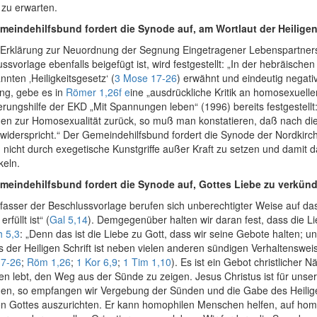
 zu erwarten.
meindehilfsbund fordert die Synode auf, am Wortlaut der Heiligen 
 „Erklärung zur Neuordnung der Segnung Eingetragener Lebenspartnersc
ssvorlage ebenfalls beigefügt ist, wird festgestellt: „In der hebräische
nten ‚Heiligkeitsgesetz‘ (
3 Mose 17-26
) erwähnt und eindeutig negati
ung, gebe es in
Römer 1,26f e
ine „ausdrückliche Kritik an homosexuell
erungshilfe der EKD „Mit Spannungen leben“ (1996) bereits festgestellt:
en zur Homosexualität zurück, so muß man konstatieren, daß nach di
widerspricht.“ Der Gemeindehilfsbund fordert die Synode der Nordkirche
 nicht durch exegetische Kunstgriffe außer Kraft zu setzen und damit 
keln.
meindehilfsbund fordert die Synode auf, Gottes Liebe zu verkün
fasser der Beschlussvorlage berufen sich unberechtigter Weise auf da
rfüllt ist“ (
Gal 5,14
). Demgegenüber halten wir daran fest, dass die Lie
h 5,3
: „Denn das ist die Liebe zu Gott, dass wir seine Gebote halten; 
 der Heiligen Schrift ist neben vielen anderen sündigen Verhaltenswei
7-26
;
Röm 1,26
;
1 Kor 6,9
;
1 Tim 1,10
). Es ist ein Gebot christlicher
ten lebt, den Weg aus der Sünde zu zeigen. Jesus Christus ist für un
en, so empfangen wir Vergebung der Sünden und die Gabe des Heiligen
n Gottes auszurichten. Er kann homophilen Menschen helfen, auf homo