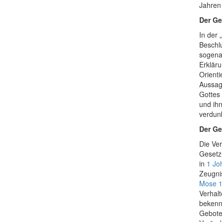
Jahren
Der Ge
In der
Beschlu
sogenan
Erklär
Orienti
Aussag
Gottes 
und ihn
verdun
Der Ge
Die Ver
Gesetz e
in
1 Jo
Zeugnis
Mose 1
Verhal
bekenn
Gebote