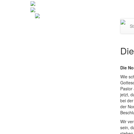
Navi
St
umsc
Die
Die No
Wie sch
Gottesd
Pastor
jetzt,
bei de
der Nor
Beschl
Wir ve
sein, d
stehen