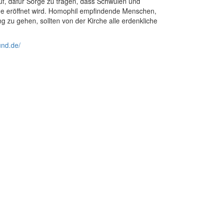
uf, dafür Sorge zu tragen, dass Schwulen und
e eröffnet wird. Homophil empfindende Menschen,
 zu gehen, sollten von der Kirche alle erdenkliche
und.de/