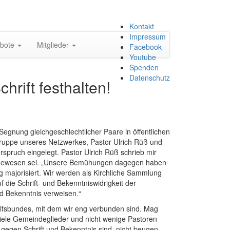
Zum
Kontakt
Inhalt
Impressum
bote
Mitglieder
springen
Facebook
Youtube
Spenden
Datenschutz
hrift festhalten!
 Segnung gleichgeschlechtlicher Paare in öffentlichen
sgruppe unseres Netzwerkes, Pastor Ulrich Rüß und
spruch eingelegt. Pastor Ulrich Rüß schrieb mir
erin gewesen sei. „Unsere Bemühungen dagegen haben
 majorisiert. Wir werden als Kirchliche Sammlung
 die Schrift- und Bekenntniswidrigkeit der
d Bekenntnis verweisen.“
ilfsbundes, mit dem wir eng verbunden sind. Mag
 Viele Gemeindeglieder und nicht wenige Pastoren
egen Schrift und Bekenntnis sind, nicht beugen.