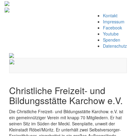
Zum
Kontakt
Inhalt
Impressum
springen
Facebook
Youtube
Spenden
Datenschutz
Navigation
umschalten
Christliche Freizeit- und
Bildungsstätte Karchow e.V.
Die Christliche Freizeit- und Bildungsstätte Karchow. e.V. ist
ein gemeinnütziger Verein mit knapp 70 Mitgliedern. Er hat
seinen Sitz im Süden der Meckl. Seenplatte, unweit der
Kleinstadt Röbel/Müritz. Er unterhält zwei Selbstversorger-
Freizeithäuser, eingebettet in ein großes Außengelände.