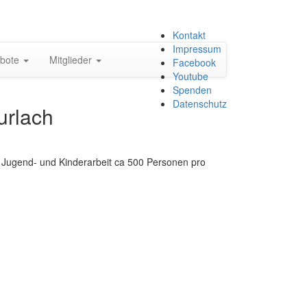
Zum
Kontakt
Inhalt
Impressum
bote
Mitglieder
springen
Facebook
Youtube
Spenden
Datenschutz
urlach
en Jugend- und Kinderarbeit ca 500 Personen pro