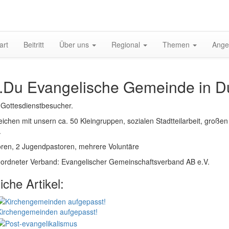
gation
art
Beitritt
Über uns
Regional
Themen
Ange
halten
.Du Evangelische Gemeinde in D
 Gottesdienstbesucher.
eichen mit unsern ca. 50 Kleingruppen, sozialen Stadtteilarbeit, groß
.
oren, 2 Jugendpastoren, mehrere Voluntäre
ordneter Verband: Evangelischer Gemeinschaftsverband AB e.V.
iche Artikel:
Kirchengemeinden aufgepasst!