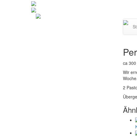
Navi
St
umsc
Per
ca 300
Wir err
Woche
2 Past
Überge
Ähnl