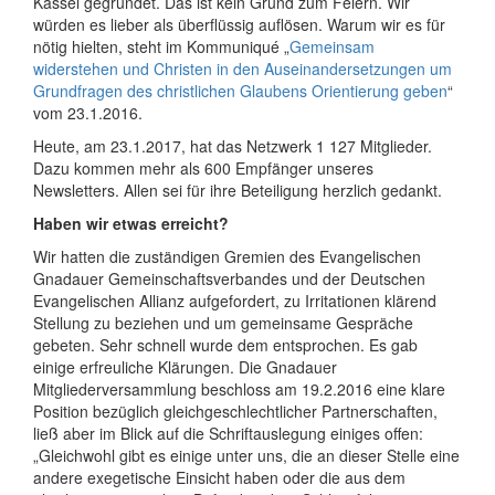
Kassel gegründet. Das ist kein Grund zum Feiern. Wir
würden es lieber als überflüssig auflösen. Warum wir es für
nötig hielten, steht im Kommuniqué „
Gemeinsam
widerstehen und Christen in den Auseinandersetzungen um
Grundfragen des christlichen Glaubens Orientierung geben
“
vom 23.1.2016.
Heute,
am 23.1.2017
, hat das Netzwerk 1 127 Mitglieder.
Dazu kommen mehr als 600 Empfänger unseres
Newsletters. Allen sei für ihre Beteiligung herzlich gedankt.
Haben wir etwas erreicht?
Wir hatten die zuständigen Gremien des Evangelischen
Gnadauer Gemeinschaftsverbandes und der Deutschen
Evangelischen Allianz aufgefordert, zu Irritationen klärend
Stellung zu beziehen und um gemeinsame Gespräche
gebeten. Sehr schnell wurde dem entsprochen. Es gab
einige erfreuliche Klärungen. Die Gnadauer
Mitgliederversammlung beschloss
am 19.2.2016
eine klare
Position bezüglich gleichgeschlechtlicher Partnerschaften,
ließ aber im Blick auf die Schriftauslegung einiges offen:
„Gleichwohl gibt es einige unter uns, die an dieser Stelle eine
andere exegetische Einsicht haben oder die aus dem