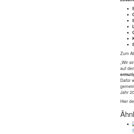
Zum Ab
„Wir si
auf de
ermuti
Dafür 
gemein
Jahr 
Hier d
Ähnl