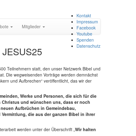
Zum
Kontakt
Inhalt
Impressum
bote
Mitglieder
springen
Facebook
Youtube
Spenden
Datenschutz
n JESUS25
00 Teilnehmern statt, den unser Netzwerk Bibel und
t hat. Die wegweisenden Vorträge werden demnächst
kern und Aufbrechen“ veröffentlicht, das wir der
emeinden, Werke und Personen, die sich für die
us Christus und wünschen uns, dass er noch
h neuen Aufbrüchen in Gemeindebau,
ermittlung, die aus der ganzen Bibel in ihrer
erarbeit werden unter der Überschrift „
Wir halten