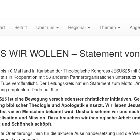
gation
art
Beitritt
Über uns
Regional
Themen
Ange
halten
S WIR WOLLEN – Statement vo
 bis 10.Mai fand in Karlsbad der Theologische Kongress JESUS25 mit 6
tnis in Kooperation mit 56 anderen Partnerorganisationen unterstütz
Tube veröffentlicht. Der Leitungskreis hat ein Statement zum Motto „An
ung empfehlen. Darin heißt es:
25 ist eine Bewegung verschiedenster christlicher Initiativen, G
ng biblischer Theologie und Apologetik einsetzt. Wir lieben Jes
hst vielen Menschen bekannt wird. Deshalb sehnen wir uns nac
lisation und Mission. Dazu brauchen wir theologische Arbeit und V
t und Schönheit schöpft.“
e Orientierungslinien für die aktuelle Auseinandersetzung und die Weit
mmen“
kurz benannt: