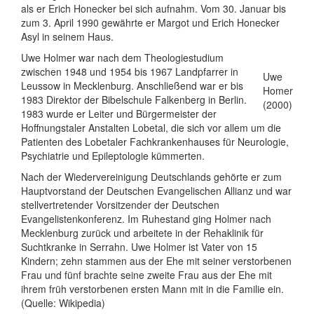
als er Erich Honecker bei sich aufnahm. Vom 30. Januar bis
zum 3. April 1990 gewährte er Margot und Erich Honecker
Asyl in seinem Haus.
Uwe Holmer war nach dem Theologiestudium
zwischen 1948 und 1954 bis 1967 Landpfarrer in
Uwe
Leussow in Mecklenburg. Anschließend war er bis
Homer
1983 Direktor der Bibelschule Falkenberg in Berlin.
(2000)
1983 wurde er Leiter und Bürgermeister der
Hoffnungstaler Anstalten Lobetal, die sich vor allem um die
Patienten des Lobetaler Fachkrankenhauses für Neurologie,
Psychiatrie und Epileptologie kümmerten.
Nach der Wiedervereinigung Deutschlands gehörte er zum
Hauptvorstand der Deutschen Evangelischen Allianz und war
stellvertretender Vorsitzender der Deutschen
Evangelistenkonferenz. Im Ruhestand ging Holmer nach
Mecklenburg zurück und arbeitete in der Rehaklinik für
Suchtkranke in Serrahn. Uwe Holmer ist Vater von 15
Kindern; zehn stammen aus der Ehe mit seiner verstorbenen
Frau und fünf brachte seine zweite Frau aus der Ehe mit
ihrem früh verstorbenen ersten Mann mit in die Familie ein.
(Quelle: Wikipedia)