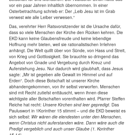
vor ein paar Jahren inhaltlich übernommen. In einer
Osterbetrachtung schrieb er: Der „Leib Jesu ist im Grab
verwest wie alle Leiber verwesen.“
Das, verehrter Herr Ratsvorsitzender ist die Ursache dafür,
dass so viele Menschen der Kirche den Rücken kehren. Die
EKD kann keine Glaubensfreude und keine lebendige
Hoffnung mehr bieten, weil sie rationalistischen Irrlehren
anhängt. Die Welt quillt über von Sünde, von Hass und Streit,
von Krieg und Gottlosigkeit. Sie brauchte so dringend das
Angebot von Gnade und Vergebung durch Kreuz und
Auferstehung Jesu. Nur dadurch wird glaubhaft, dass Jesus
sagte: „Mir ist gegeben alle Gewalt im Himmel und auf
Erden“. Doch diese Botschaft ist unserer Kirche
abhandengekommen, von ihr selbst verworfen. Menschen
sind mit Recht zutiefst enttäuscht, wenn ihnen diese
wichtigste aller Botschaften vorenthalten wird. Pfarrer Steffen
Reiche hat recht:
Unsere Kirchen sind leer gepredigt
. Das
Pauluswort in 1Korinther 15 stimmt – und die EKD beweist es
sich selbst:
Wir wären die elendesten unter den Menschen,
wenn Christus nicht auferstanden wäre. Dann wäre auch die
Predigt vergeblich und auch unser Glaube (1. Korinther
15,14).