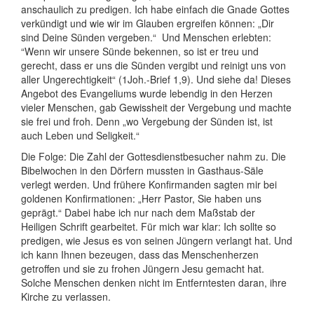
anschaulich zu predigen. Ich habe einfach die Gnade Gottes
verkündigt und wie wir im Glauben ergreifen können: „Dir
sind Deine Sünden vergeben.“ Und Menschen erlebten:
“Wenn wir unsere Sünde bekennen, so ist er treu und
gerecht, dass er uns die Sünden vergibt und reinigt uns von
aller Ungerechtigkeit“ (1Joh.-Brief 1,9). Und siehe da! Dieses
Angebot des Evangeliums wurde lebendig in den Herzen
vieler Menschen, gab Gewissheit der Vergebung und machte
sie frei und froh. Denn „wo Vergebung der Sünden ist, ist
auch Leben und Seligkeit.“
Die Folge: Die Zahl der Gottesdienstbesucher nahm zu. Die
Bibelwochen in den Dörfern mussten in Gasthaus-Säle
verlegt werden. Und frühere Konfirmanden sagten mir bei
goldenen Konfirmationen: „Herr Pastor, Sie haben uns
geprägt.“ Dabei habe ich nur nach dem Maßstab der
Heiligen Schrift gearbeitet. Für mich war klar: Ich sollte so
predigen, wie Jesus es von seinen Jüngern verlangt hat. Und
ich kann Ihnen bezeugen, dass das Menschenherzen
getroffen und sie zu frohen Jüngern Jesu gemacht hat.
Solche Menschen denken nicht im Entferntesten daran, ihre
Kirche zu verlassen.