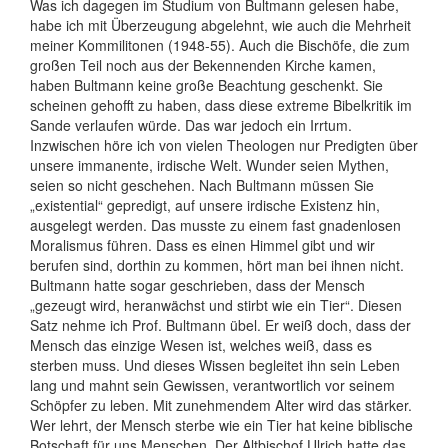
Was ich dagegen im Studium von Bultmann gelesen habe,
habe ich mit Überzeugung abgelehnt, wie auch die Mehrheit
meiner Kommilitonen (1948-55). Auch die Bischöfe, die zum
großen Teil noch aus der Bekennenden Kirche kamen,
haben Bultmann keine große Beachtung geschenkt. Sie
scheinen gehofft zu haben, dass diese extreme Bibelkritik im
Sande verlaufen würde. Das war jedoch ein Irrtum.
Inzwischen höre ich von vielen Theologen nur Predigten über
unsere immanente, irdische Welt. Wunder seien Mythen,
seien so nicht geschehen. Nach Bultmann müssen Sie
„existential“ gepredigt, auf unsere irdische Existenz hin,
ausgelegt werden. Das musste zu einem fast gnadenlosen
Moralismus führen. Dass es einen Himmel gibt und wir
berufen sind, dorthin zu kommen, hört man bei ihnen nicht.
Bultmann hatte sogar geschrieben, dass der Mensch
„gezeugt wird, heranwächst und stirbt wie ein Tier“. Diesen
Satz nehme ich Prof. Bultmann übel. Er weiß doch, dass der
Mensch das einzige Wesen ist, welches weiß, dass es
sterben muss. Und dieses Wissen begleitet ihn sein Leben
lang und mahnt sein Gewissen, verantwortlich vor seinem
Schöpfer zu leben. Mit zunehmendem Alter wird das stärker.
Wer lehrt, der Mensch sterbe wie ein Tier hat keine biblische
Botschaft für uns Menschen. Der Altbischof Ulrich hatte das