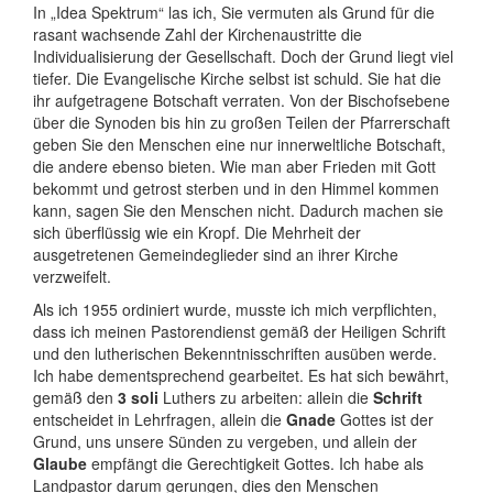
In „Idea Spektrum“ las ich, Sie vermuten als Grund für die
rasant wachsende Zahl der Kirchenaustritte die
Individualisierung der Gesellschaft. Doch der Grund liegt viel
tiefer. Die Evangelische Kirche selbst ist schuld. Sie hat die
ihr aufgetragene Botschaft verraten. Von der Bischofsebene
über die Synoden bis hin zu großen Teilen der Pfarrerschaft
geben Sie den Menschen eine nur innerweltliche Botschaft,
die andere ebenso bieten. Wie man aber Frieden mit Gott
bekommt und getrost sterben und in den Himmel kommen
kann, sagen Sie den Menschen nicht. Dadurch machen sie
sich überflüssig wie ein Kropf. Die Mehrheit der
ausgetretenen Gemeindeglieder sind an ihrer Kirche
verzweifelt.
Als ich 1955 ordiniert wurde, musste ich mich verpflichten,
dass ich meinen Pastorendienst gemäß der Heiligen Schrift
und den lutherischen Bekenntnisschriften ausüben werde.
Ich habe dementsprechend gearbeitet. Es hat sich bewährt,
gemäß den
3 soli
Luthers zu arbeiten: allein die
Schrift
entscheidet in Lehrfragen, allein die
Gnade
Gottes ist der
Grund, uns unsere Sünden zu vergeben, und allein der
Glaube
empfängt die Gerechtigkeit Gottes. Ich habe als
Landpastor darum gerungen, dies den Menschen