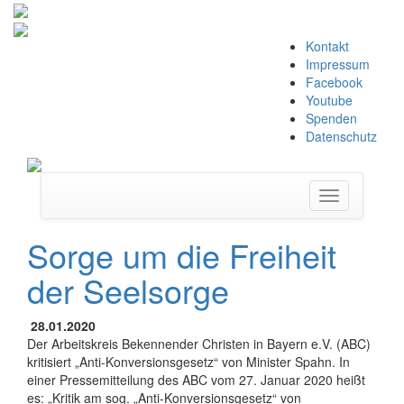
Zum
Kontakt
Inhalt
Impressum
springen
Facebook
Youtube
Spenden
Datenschutz
Navigation
umschalten
Sorge um die Freiheit
der Seelsorge
28.01.2020
Der Arbeitskreis Bekennender Christen in Bayern e.V. (ABC)
kritisiert „Anti-Konversionsgesetz“ von Minister Spahn. In
einer Pressemitteilung des ABC vom 27. Januar 2020 heißt
es: „Kritik am sog. „Anti-Konversionsgesetz“ von