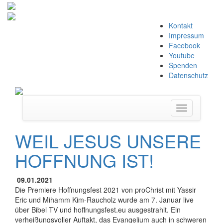
Zum
Kontakt
Inhalt
Impressum
springen
Facebook
Youtube
Spenden
Datenschutz
Navigation
umschalten
WEIL JESUS UNSERE
HOFFNUNG IST!
09.01.2021
Die Premiere Hoffnungsfest 2021 von proChrist mit Yassir
Eric und Mihamm Kim-Raucholz wurde am 7. Januar live
über Bibel TV und hoffnungsfest.eu ausgestrahlt. Ein
verheißungsvoller Auftakt, das Evangelium auch in schweren