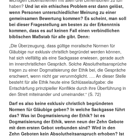
wichtigen Lebensthemen mit allen drei Dimensionen zu tun
haben?
Und ist ein ethisches Problem erst dann gelöst,
wenn Personen unterschiedlicher Meinung zu einer
gemeinsamen Bewertung kommen? Es scheint, man soll
bei dieser Fragestellung am besten zu der Erkenntnis
kommen, dass es auf keinen Fall einen verbindlichen
biblischen Maßstab für alle gibt. Denn:
„Die Überzeugung, dass gültige moralische Normen für
Gläubige nur exklusiv christlich begründet werden können,
hat sich vielfältig als eine Sackgasse erwiesen, gerade auch
im innerchristlichen Gespräch. Solche Absolutheitsansprüche
tragen zu einer Dogmatisierung der Ethik bei, die Gespräche
erschwert, wenn nicht gar verunmöglicht. …. An dieser Stelle
besteht für alle Ethik heute eine Schlüsselaufgabe: die
Entschärfung prinzipieller Konflikte durch ihre Überführung in
den Streit miteinander und umeinander.“ (S. 72)
Darf es also keine exklusiv christlich begründeten
Normen für Gläubige geben? In welche Sackgasse führt
das? Was ist Dogmatisierung der Ethik? Ist es
Dogmatisierung der Ethik, wenn neun der Zehn Gebote
mit dem ersten Gebot verbunden sind? Wird in den
Zehn Geboten kein Absolutheitsanspruch erhoben? Ist