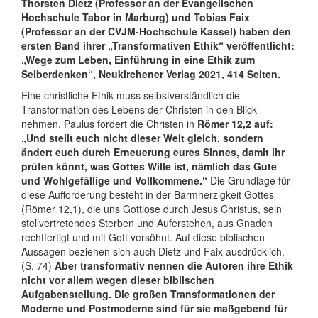
Thorsten Dietz (Professor an der Evangelischen
Hochschule Tabor in Marburg) und Tobias Faix
(Professor an der CVJM-Hochschule Kassel) haben den
ersten Band ihrer „Transformativen Ethik“ veröffentlicht:
„Wege zum Leben, Einführung in eine Ethik zum
Selberdenken“, Neukirchener Verlag 2021, 414 Seiten.
Eine christliche Ethik muss selbstverständlich die
Transformation des Lebens der Christen in den Blick
nehmen. Paulus fordert die Christen in
Römer 12,2 auf:
„Und stellt euch nicht dieser Welt gleich, sondern
ändert euch durch Erneuerung eures Sinnes, damit ihr
prüfen könnt, was Gottes Wille ist, nämlich das Gute
und Wohlgefällige und Vollkommene.“
Die Grundlage für
diese Aufforderung besteht in der Barmherzigkeit Gottes
(Römer 12,1), die uns Gottlose durch Jesus Christus, sein
stellvertretendes Sterben und Auferstehen, aus Gnaden
rechtfertigt und mit Gott versöhnt. Auf diese biblischen
Aussagen beziehen sich auch Dietz und Faix ausdrücklich.
(S. 74)
Aber transformativ nennen die Autoren ihre Ethik
nicht vor allem wegen dieser biblischen
Aufgabenstellung. Die großen Transformationen der
Moderne und Postmoderne sind für sie maßgebend für