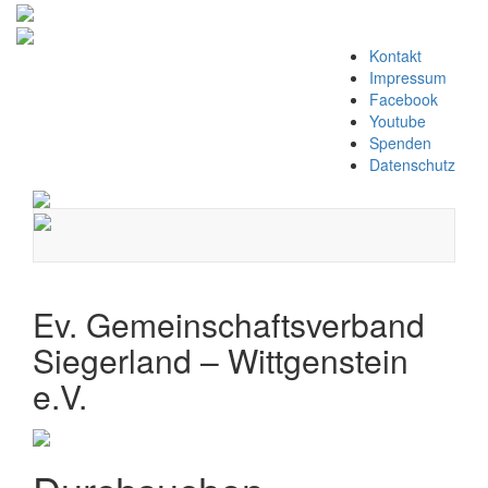
Zum
Kontakt
Inhalt
Impressum
springen
Facebook
Youtube
Spenden
Datenschutz
Navigation
umschalten
Ev. Gemeinschaftsverband
Siegerland – Wittgenstein
e.V.