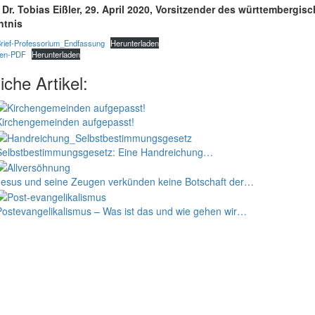
r Dr. Tobias Eißler, 29. April 2020, Vorsitzender des württembergi
ntnis
Brief-Professorium_Endfassung
Herunterladen
gen-PDF
Herunterladen
iche Artikel:
Kirchengemeinden aufgepasst!
Selbstbestimmungs­­­­­­­gesetz: Eine Handreichung…
Jesus und seine Zeugen verkünden keine Botschaft der…
Postevangelikalismus – Was ist das und wie gehen wir…