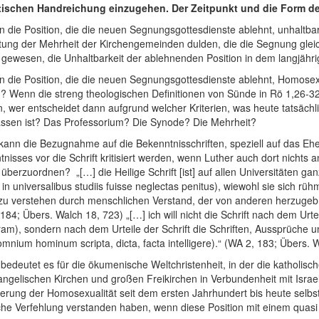
itischen Handreichung einzugehen. Der Zeitpunkt und die Form d
 die Position, die die neuen Segnungsgottesdienste ablehnt, unhaltba
ltung der Mehrheit der Kirchengemeinden dulden, die die Segnung glei
 gewesen, die Unhaltbarkeit der ablehnenden Position in dem langjäh
 die Position, die die neuen Segnungsgottesdienste ablehnt, Homosexuell
? Wenn die streng theologischen Definitionen von Sünde in Rö 1,26-32
 wer entscheidet dann aufgrund welcher Kriterien, was heute tatsächli
assen ist? Das Professorium? Die Synode? Die Mehrheit?
kann die Bezugnahme auf die Bekenntnisschriften, speziell auf das Eh
nisses vor die Schrift kritisiert werden, wenn Luther auch dort nichts an
h überzuordnen? „[…] die Heilige Schrift [ist] auf allen Universitäten g
in universalibus studiis fuisse neglectas penitus), wiewohl sie sich rühm
u verstehen durch menschlichen Verstand, der von anderen herzugebrach
184; Übers. Walch 18, 723) „[…] ich will nicht die Schrift nach dem Ur
ram), sondern nach dem Urteile der Schrift die Schriften, Aussprüche 
omnium hominum scripta, dicta, facta intelligere).“ (WA 2, 183; Übers. 
bedeutet es für die ökumenische Weltchristenheit, in der die katholisc
ngelischen Kirchen und großen Freikirchen in Verbundenheit mit Israel 
ierung der Homosexualität seit dem ersten Jahrhundert bis heute selbs
liche Verfehlung verstanden haben, wenn diese Position mit einem qua