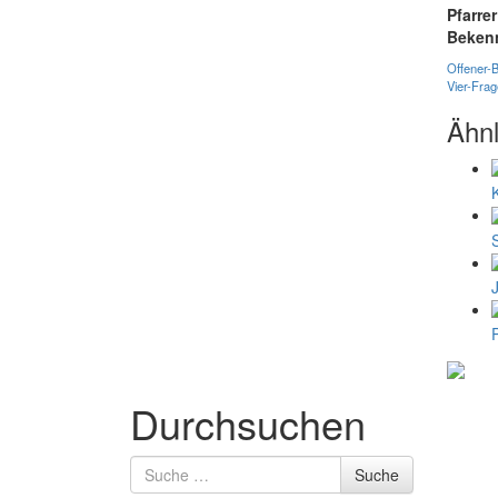
Pfarre
Beken
Offener-
Vier-Fra
Ähnl
Durchsuchen
Suche
Suche
nach