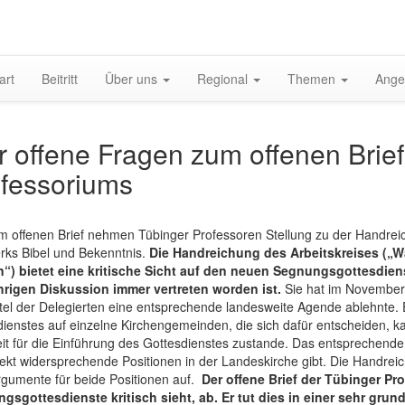
gation
art
Beitritt
Über uns
Regional
Themen
Ange
halten
r offene Fragen zum offenen Brie
fessoriums
em offenen Brief nehmen Tübinger Professoren Stellung zu der Handrei
rks Bibel und Bekenntnis.
Die Handreichung des Arbeitskreises („Wa
“) bietet eine kritische Sicht auf den neuen Segnungsgottesdienst
hrigen Diskussion immer vertreten worden ist.
Sie hat im November 
ittel der Delegierten eine entsprechende landesweite Agende ablehnte
ienstes auf einzelne Kirchengemeinden, die sich dafür entscheiden, k
it für die Einführung des Gottesdienstes zustande. Das entsprechende 
irekt widersprechende Positionen in der Landeskirche gibt. Die Handr
rgumente für beide Positionen auf.
Der offene Brief der Tübinger Pro
gsgottesdienste kritisch sieht, ab. Er tut dies in einer sehr gru