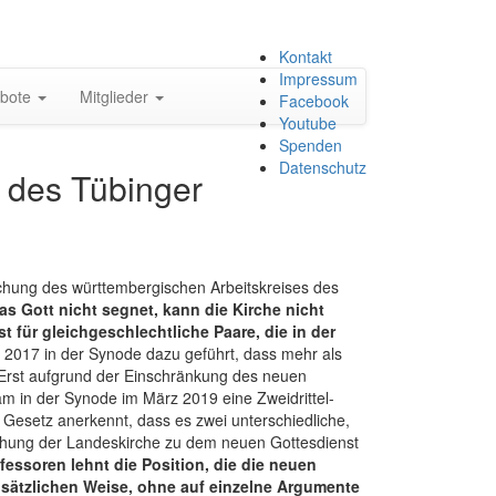
Zum
Kontakt
Inhalt
Impressum
bote
Mitglieder
springen
Facebook
Youtube
Spenden
Datenschutz
f des Tübinger
chung des württembergischen Arbeitskreises des
s Gott nicht segnet, kann die Kirche nicht
 für gleichgeschlechtliche Paare, die in der
2017 in der Synode dazu geführt, dass mehr als
. Erst aufgrund der Einschränkung des neuen
am in der Synode im März 2019 eine Zweidrittel-
Gesetz anerkennt, dass es zwei unterschiedliche,
eichung der Landeskirche zu dem neuen Gottesdienst
fessoren lehnt die Position, die die neuen
ndsätzlichen Weise, ohne auf einzelne Argumente