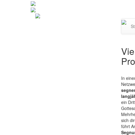
Navi
St
umsc
Vie
Pro
In ein
Netzwe
segnen
langjä
ein Dr
Gottesd
Mehrhe
sich d
führt A
Segnun