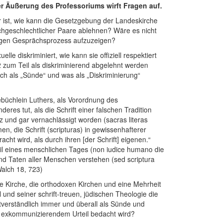
er Äußerung des Professoriums wirft Fragen auf.
r ist, wie kann die Gesetzgebung der Landeskirche
chgeschlechtlicher Paare ablehnen? Wäre es nicht
rigen Gesprächsprozess aufzuzeigen?
e diskriminiert, wie kann sie offiziell respektiert
 zum Teil als diskriminierend abgelehnt werden
ch als „Sünde“ und was als „Diskriminierung“
ebüchlein Luthers, als Vorordnung des
deres tut, als die Schrift einer falschen Tradition
anz und gar vernachlässigt worden (sacras literas
en, die Schrift (scripturas) in gewissenhafterer
t wird, als durch ihren [der Schrift] eigenen.“
teil eines menschlichen Tages (non iudice humano die
und Taten aller Menschen verstehen (sed scriptura
Walch 18, 723)
he Kirche, die orthodoxen Kirchen und eine Mehrheit
und seiner schrift-treuen, jüdischen Theologie die
tverständlich immer und überall als Sünde und
si exkommunizierendem Urteil bedacht wird?