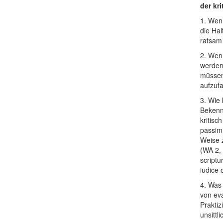
der kr
1. Wenn
die Ha
ratsam
2. Wenn
werden
müssen,
aufzuf
3. Wie 
Bekennt
kritisc
passim 
Weise z
(WA 2, 
scriptu
iudice 
4. Was 
von eva
Praktiz
unsitt