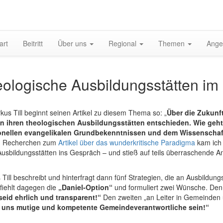
gation
art
Beitritt
Über uns
Regional
Themen
Ange
halten
ologische Ausbildungsstätten im
kus Till beginnt seinen Artikel zu diesem Thema so: „
Über die Zukunf
n ihren theologischen Ausbildungsstätten entschieden. Wie geh
ionellen evangelikalen Grundbekenntnissen und dem Wissenschaf
n Recherchen zum
Artikel über das wunderkritische Paradigma
kam ich 
Ausbildungsstätten ins Gespräch – und stieß auf teils überraschende A
Till beschreibt und hinterfragt dann fünf Strategien, die an Ausbildun
fiehlt dagegen die
„Daniel-Option“
und formuliert zwei Wünsche. Den 
 seid ehrlich und transparent!“
Den zweiten „an Leiter in Gemeinden 
 uns mutige und kompetente Gemeindeverantwortliche sein!“