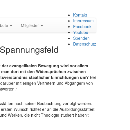
Zum
Kontakt
Inhalt
Impressum
bote
Mitglieder
springen
Facebook
Youtube
Spenden
Datenschutz
 Spannungsfeld
t der evangelikalen Bewegung wird vor allem
t man dort mit den Widersprüchen zwischen
tsverständnis staatlicher Einrichtungen um?
Bei
darüber mit einigen Vertretern und Abgängern von
ntworten.“
gsstätten nach seiner Beobachtung verfolgt werden.
ersten Wunsch richtet er an die Ausbildungsstätten:
und Werken, die nicht Theologie studiert haben“: