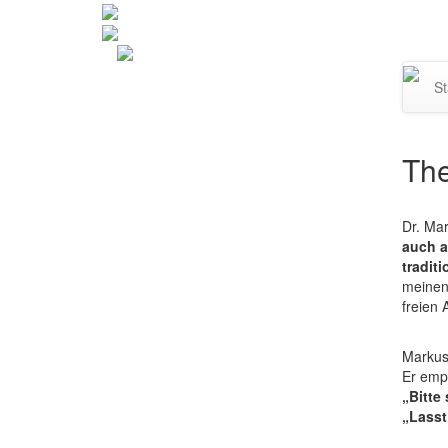
Navi
St
umsc
The
Dr. Mar
auch a
tradit
meine
freien 
Markus 
Er emp
„Bitte
„Lasst